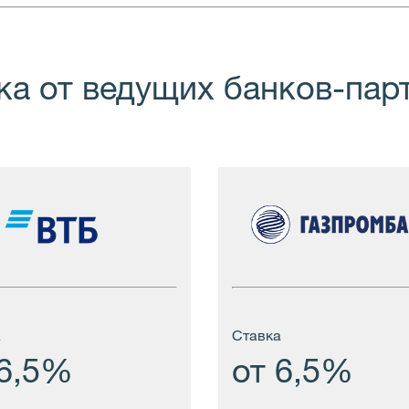
ка от ведущих банков-пар
а
Cтавка
 6,5%
от 6,5%