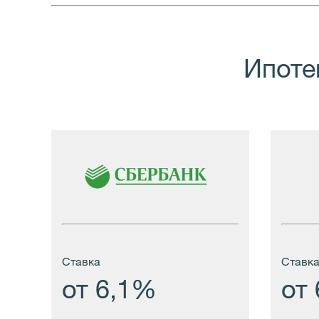
Ипоте
Ставка
Cтавк
от 6,1%
от