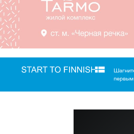
Шагните
первым 