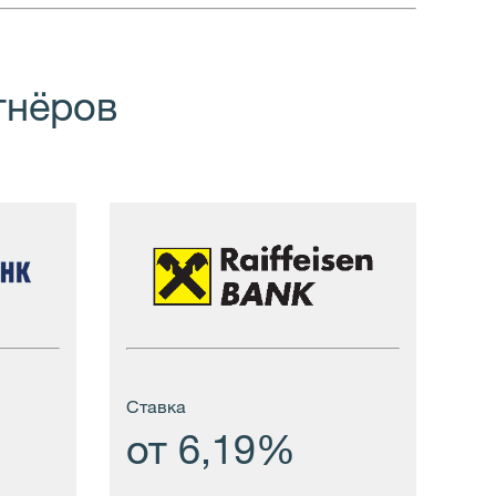
тнёров
Cтавка
от 6,19%